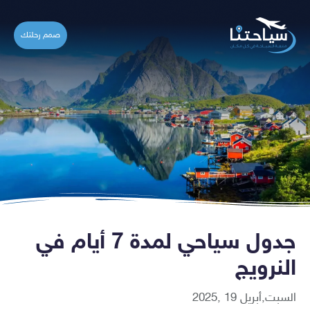
صمم رحلتك
جدول سياحي لمدة 7 أيام في
النرويج
السبت,أبريل 19 ,2025