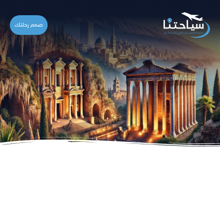
صمم رحلتك