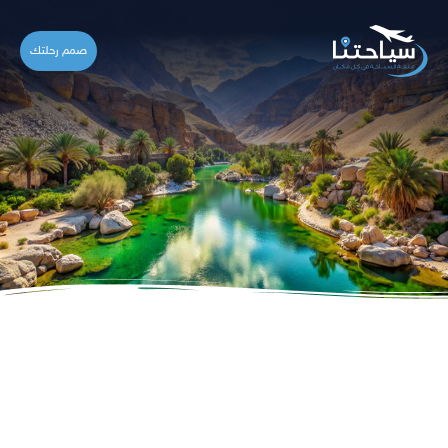
صمم رحلتك