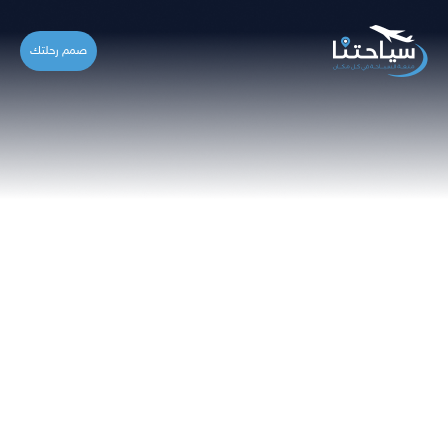
صمم رحلتك