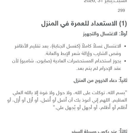
السبت,يناير 31 ,2026
299
​(1) الاستعداد للعمرة في المنزل
أولاً: الاغتسال والتجهيز
​الاغتسال غسلاً كاملاً (كغسل الجنابة)، بعد تقليم الأظافر
وقص الشارب وإزالة شعر الإبط والعانة.
​يجوز استخدام المستحضرات العادية (صابون، شامبو) لأن
عقد الإحرام لم يتم بعد.
ثانياً: دعاء الخروج من المنزل
​”بسم الله، توكلت على الله، ولا حول ولا قوة إلا بالله العلي
العظيم. اللهم إني أعوذ بك أن أَضل أو أُضل، أو أَزل أو أُزل، أو
أَظلم أو أُظلم، أو أجهل أو يُجهل علي.”
ثالثاً: عند ركوب وسيلة السفر