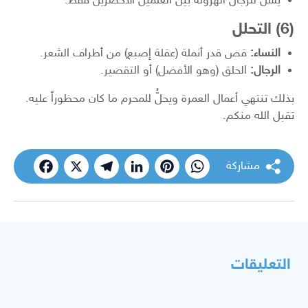
​يُسن للرجال الهرولة بين العلمين الأخضرين فقط.
​(6) التحلل
النساء:
قص قدر أنملة (عقلة إصبع) من أطراف الشعر.
الرجال:
الحلق (وهو الأفضل) أو التقصير.
​بذلك تنتهي أعمال العمرة ويحلُّ للمحرم ما كان محظوراً عليه.
تقبل الله منكم.
مشاركة
cebook
Telegram
X
LinkedIn
Pinterest
WhatsApp
التعليقات