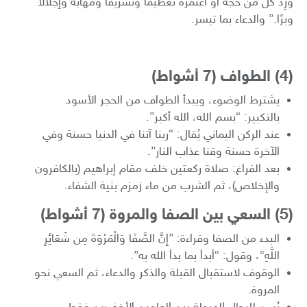
وزِد كل من حجّه أو اعتمره تعظيمًا وتشريفًا ومهابةً وإجلالًا
وبرًا.” والدعاء بما تيسر.
​(4) الطواف (7 أشواط)
​يشترط الوضوء، ويبدأ الطواف من الحجر الأسود
بالتكبير: “بسم الله، الله أكبر”.
​عند الركن اليماني يُقال: “ربنا آتنا في الدنيا حسنة وفي
الآخرة حسنة وقنا عذاب النار”.
​بعد الفراغ: صلاة ركعتين خلف مقام إبراهيم (بالكافرون
والإخلاص)، ثم الشرب من ماء زمزم بنية الشفاء.
​(5) السعي بين الصفا والمروة (7 أشواط)
​البدء من الصفا وقراءة: {إِنَّ الصَّفَا وَالْمَرْوَةَ مِن شَعَائِرِ
اللَّهِ}، وقول: “أبدأ بما بدأ الله به”.
​الوقوف لاستقبال القبلة والذكر والدعاء، ثم السعي نحو
المروة.