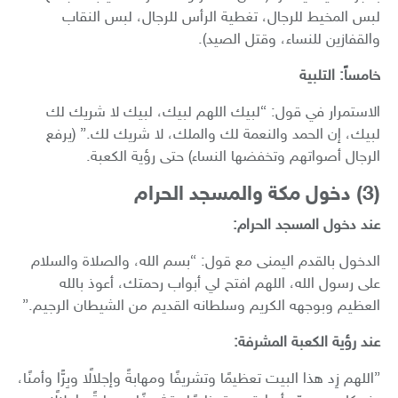
لبس المخيط للرجال، تغطية الرأس للرجال، لبس النقاب
والقفازين للنساء، وقتل الصيد).
خامساً: التلبية
الاستمرار في قول: “لبيك اللهم لبيك، لبيك لا شريك لك
لبيك، إن الحمد والنعمة لك والملك، لا شريك لك.” (يرفع
الرجال أصواتهم وتخفضها النساء) حتى رؤية الكعبة.
​(3) دخول مكة والمسجد الحرام
عند دخول المسجد الحرام:
الدخول بالقدم اليمنى مع قول: “بسم الله، والصلاة والسلام
على رسول الله، اللهم افتح لي أبواب رحمتك، أعوذ بالله
العظيم وبوجهه الكريم وسلطانه القديم من الشيطان الرجيم.”
عند رؤية الكعبة المشرفة:
​”اللهم زِد هذا البيت تعظيمًا وتشريفًا ومهابةً وإجلالًا وبِرًّا وأمنًا،