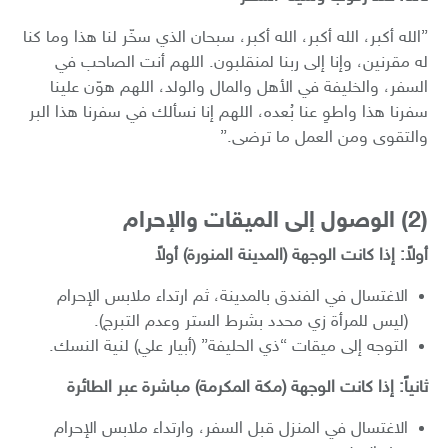
​”الله أكبر، الله أكبر، الله أكبر، سبحان الذي سخّر لنا هذا وما كنا
له مقرنين، وإنا إلى ربنا لمنقلبون. اللهم أنت الصاحب في
السفر، والخليفة في الأهل والمال والولد، اللهم هوّن علينا
سفرنا هذا واطوِ عنا بُعده، اللهم إنا نسألك في سفرنا هذا البر
والتقوى ومن العمل ما ترضى.”
​(2) الوصول إلى الميقات والإحرام
أولاً: إذا كانت الوجهة (المدينة المنورة) أولاً
​الاغتسال في الفندق بالمدينة، ثم ارتداء ملابس الإحرام
(ليس للمرأة زي محدد بشرط الستر وعدم التبرج).
​التوجه إلى ميقات “ذي الحليفة” (أبيار علي) لنية النسك.
ثانياً: إذا كانت الوجهة (مكة المكرمة) مباشرة عبر الطائرة
​الاغتسال في المنزل قبل السفر، وارتداء ملابس الإحرام