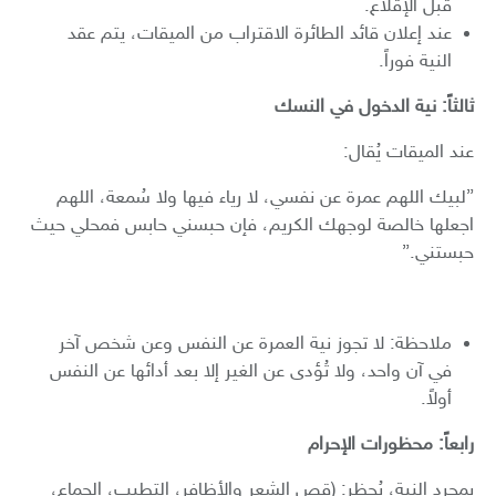
قبل الإقلاع.
​عند إعلان قائد الطائرة الاقتراب من الميقات، يتم عقد
النية فوراً.
ثالثاً: نية الدخول في النسك
عند الميقات يُقال:
​”لبيك اللهم عمرة عن نفسي، لا رياء فيها ولا سُمعة، اللهم
اجعلها خالصة لوجهك الكريم، فإن حبسني حابس فمحلي حيث
حبستني.”
​ملاحظة: لا تجوز نية العمرة عن النفس وعن شخص آخر
في آن واحد، ولا تُؤدى عن الغير إلا بعد أدائها عن النفس
أولاً.
رابعاً: محظورات الإحرام
بمجرد النية، يُحظر: (قص الشعر والأظافر، التطيب، الجماع،