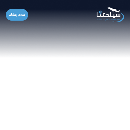
صمم رحلتك