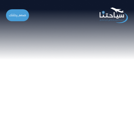
صمم رحلتك